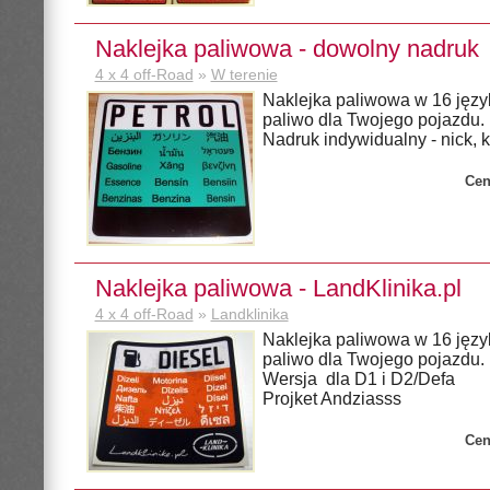
Naklejka paliwowa - dowolny nadruk
4 x 4 off-Road
»
W terenie
Naklejka paliwowa w 16 języ
paliwo dla Twojego pojazdu.
Nadruk indywidualny - nick, k
Cen
Naklejka paliwowa - LandKlinika.pl
4 x 4 off-Road
»
Landklinika
Naklejka paliwowa w 16 języ
paliwo dla Twojego pojazdu.
Wersja dla D1 i D2/Defa
Projket Andziasss
Cen