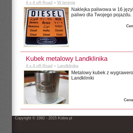
4 x 4 off-Road
»
W terenie
Naklejka paliwowa w 16 języ
paliwo dla Twojego pojazdu.
Cen
Kubek metalowy Landklinika
4 x 4 off-Road
»
Landklinika
Metalowy kubek z wygrawe
Landkliniki
Cena
Copyright © 1992 - 2015 Kobra pl