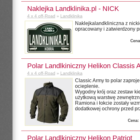
Naklejka Landklinika.pl - NICK
4 x 4 off-Road
»
Landklinika
Naklejkalandkliniczna z nick
opracowany i zatwierdzony p
Cena
Polar Landlkiniczny Helikon Classis 
4 x 4 off-Road
»
Landklinika
Classic Army to polar zaproj
ocieplenie.
Wygodny krój oraz zestaw kie
użytkową warstwę zewnętrzn
Ramiona i łokcie zostały wz
dodatkowej ochrony przed prz
Cena:
Polar Landlkiniczny Helikon Patriot