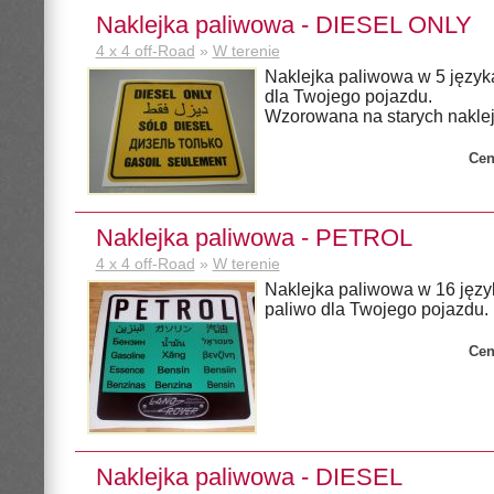
Naklejka paliwowa - DIESEL ONLY
4 x 4 off-Road
»
W terenie
Naklejka paliwowa w 5 język
dla Twojego pojazdu.
Wzorowana na starych nakle
Cen
Naklejka paliwowa - PETROL
4 x 4 off-Road
»
W terenie
Naklejka paliwowa w 16 języ
paliwo dla Twojego pojazdu.
Cen
Naklejka paliwowa - DIESEL