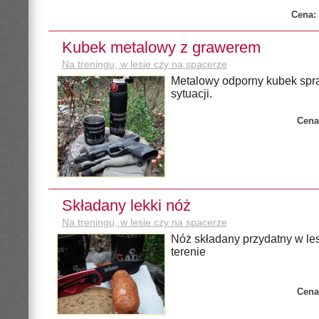
Cena:
Kubek metalowy z grawerem
Na treningu, w lesie czy na spacerze
Metalowy odporny kubek spra
sytuacji.
Cena
Składany lekki nóż
Na treningu, w lesie czy na spacerze
Nóż składany przydatny w les
terenie
Cena