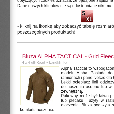
dotyczących cookies oznacza, że będą one zapisane 
Dane naszych klientów nie są udostepniane nikomu.
- kliknij na ikonkę aby zobaczyć tabelę rozmiaró
poszczególnych produktach)
Bluza ALPHA TACTICAL - Grid Fleec
4 x 4 off-Road
»
Landklinika
Alpha Tactical to wzbogaco
modelu Alpha. Posiada dod
ramionach i panel velcro dla ł
Lekki ocieplacz linii odzi
do noszenia osobno lub w 
zewnętrzną.
Pakowny, może być łatwo pr
lub plecaku i użyty w razi
otoczenia. Bluza podszyta s
komfortu noszenia.