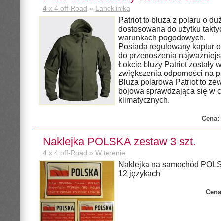
4 x 4 off-Road
»
Landklinika
Patriot to bluza z polaru o du
dostosowana do użytku takty
warunkach pogodowych.
Posiada regulowany kaptur o
do przenoszenia najważniej
Łokcie bluzy Patriot zostały
zwiększenia odporności na pr
Bluza polarowa Patriot to ze
bojowa sprawdzająca się w 
klimatycznych.
Cena:
Naklejka POLSKA zestaw 3 szt.
4 x 4 off-Road
»
W terenie
Naklejka na samochód POLSK
12 językach
Cena