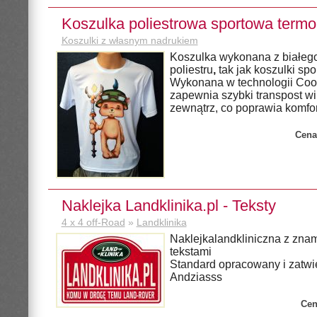
Koszulka poliestrowa sportowa term
Koszulki z własnym nadrukiem
Koszulka wykonana z białeg
poliestru
,
tak jak koszulki spo
Wykonana w technologii Coo
zapewnia szybki transpost wi
zewnątrz, co poprawia komfor
Cena
Naklejka Landklinika.pl - Teksty
4 x 4 off-Road
»
Landklinika
Naklejkalandkliniczna z znam
tekstami
Standard opracowany i zatwi
Andziasss
Cen