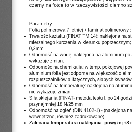
czarny na fotce to w rzeczywistości ciemno sz
Parametry :
Folia polimerowa 7 letniej + laminat polimerowy
:
Trwałość kształtu (FINAT TM 14): naklejona na st
mierzalnego kurczenia w kierunku poprzecznym;
0,2mm
Odporność na wodę: naklejona na aluminium po 4
wykazuje zmian.
Odporność na chemikalia: w temp. pokojowej pow
aluminium folia jest odporna na większość olei mi
rozpuszczalników alifatycznych, słabych kwasów 
Odporność na temperaturę: naklejona na aluminium
nie wykazuje zmian.
Siła sklejania (FINAT- metoda testu I, po 24 godz
przynajmniej 18 N/25 mm
Odporność na ogień (DIN 4102-1) - (naklejona na 
wewnętrzne, również zadrukowane)
Zalecana temperatura naklejania: powyżej +8