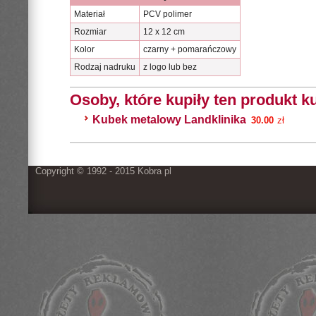
Materiał
PCV polimer
Rozmiar
12 x 12 cm
Kolor
czarny + pomarańczowy
Rodzaj nadruku
z logo lub bez
Osoby, które kupiły ten produkt ku
Kubek metalowy Landklinika
30.00
zł
Copyright © 1992 - 2015 Kobra pl