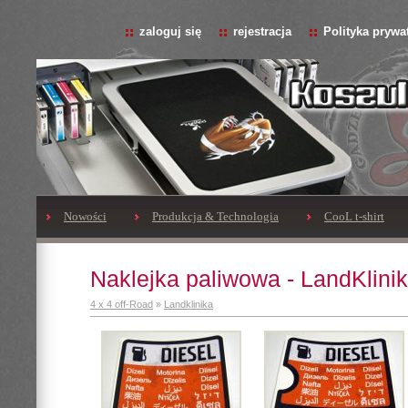
zaloguj się
rejestracja
Polityka prywa
Nowości
Produkcja & Technologia
CooL t-shirt
Naklejka paliwowa - LandKlinik
4 x 4 off-Road
»
Landklinika