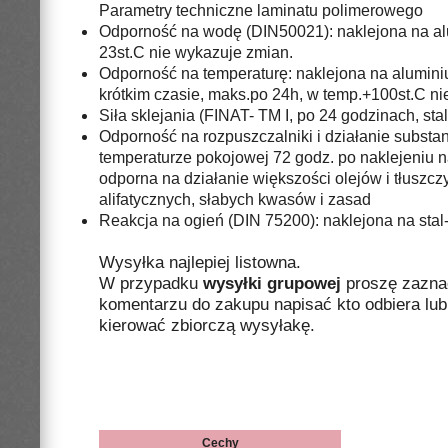
Parametry techniczne laminatu polimerowego
Odporność na wodę (DIN50021): naklejona na al
23st.C nie wykazuje zmian.
Odporność na temperaturę: naklejona na alumini
krótkim czasie, maks.po 24h, w temp.+100st.C ni
Siła sklejania (FINAT- TM I, po 24 godzinach, st
Odporność na rozpuszczalniki i działanie substa
temperaturze pokojowej 72 godz. po naklejeniu na
odporna na działanie większości olejów i tłuszcz
alifatycznych, słabych kwasów i zasad
Reakcja na ogień (DIN 75200): naklejona na st
Wysyłka najlepiej listowna.
W przypadku
wysyłki grupowej
proszę zazna
komentarzu do zakupu napisać kto odbiera lub 
kierować zbiorczą wysyłakę.
Cechy