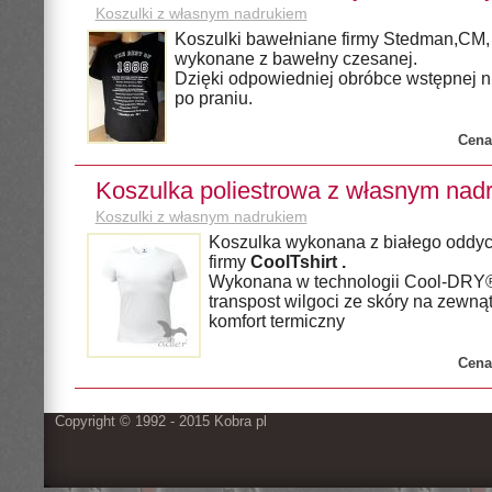
Koszulki z własnym nadrukiem
Koszulki bawełniane firmy Stedman,CM, A
wykonane z bawełny czesanej.
Dzięki odpowiedniej obróbce wstępnej ni
po praniu.
Cena
Koszulka poliestrowa z własnym nad
Koszulki z własnym nadrukiem
Koszulka wykonana z białego oddyc
firmy
CoolTshirt .
Wykonana w technologii Cool-DRY®
transpost wilgoci ze skóry na zewną
komfort termiczny
Cena
Copyright © 1992 - 2015 Kobra pl