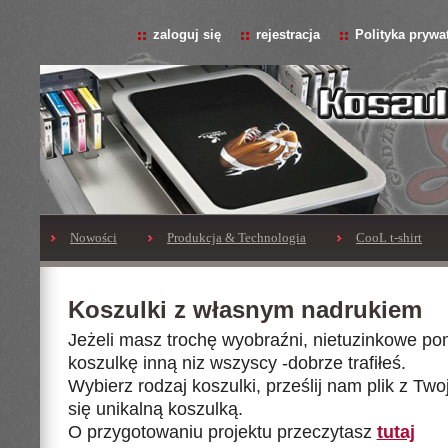
zaloguj się
rejestracja
Polityka prywa
Nowości
Produkcja & Technologia
CooL t-shirt
Koszulki z własnym nadrukiem
Jeżeli masz trochę wyobraźni, nietuzinkowe po
koszulkę inną niz wszyscy -dobrze trafiłeś.
Wybierz rodzaj koszulki, prześlij nam plik z Twoją 
się unikalną koszulką.
O przygotowaniu projektu przeczytasz
tutaj