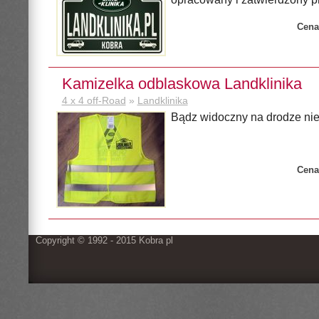
Cena
Kamizelka odblaskowa Landklinika
4 x 4 off-Road
»
Landklinika
Bądz widoczny na drodze nie 
Cena
Copyright © 1992 - 2015 Kobra pl