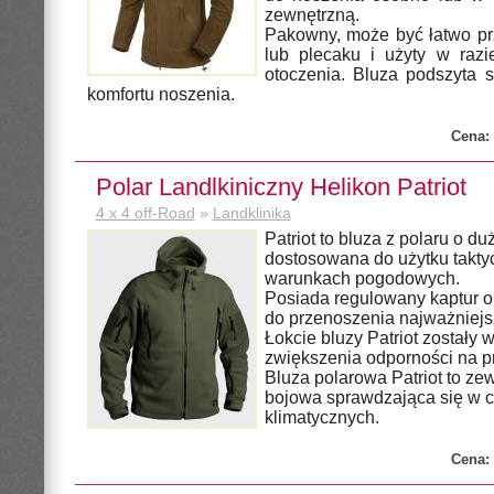
zewnętrzną.
Pakowny, może być łatwo pr
lub plecaku i użyty w razi
otoczenia. Bluza podszyta s
komfortu noszenia.
Cena:
Polar Landlkiniczny Helikon Patriot
4 x 4 off-Road
»
Landklinika
Patriot to bluza z polaru o du
dostosowana do użytku takty
warunkach pogodowych.
Posiada regulowany kaptur o
do przenoszenia najważniej
Łokcie bluzy Patriot zostały
zwiększenia odporności na pr
Bluza polarowa Patriot to ze
bojowa sprawdzająca się w 
klimatycznych.
Cena: