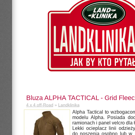
Bluza ALPHA TACTICAL - Grid Fleec
4 x 4 off-Road
»
Landklinika
Alpha Tactical to wzbogaco
modelu Alpha. Posiada dod
ramionach i panel velcro dla ł
Lekki ocieplacz linii odzi
do noszenia osobno lub w 