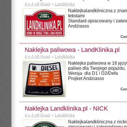
4 x 4 off-Road
»
Landklinika
Naklejkalandkliniczna z znam
tekstami
Standard opracowany i zatwi
Andziasss
Cen
Naklejka paliwowa - LandKlinika.pl
4 x 4 off-Road
»
Landklinika
Naklejka paliwowa w 16 języ
paliwo dla Twojego pojazdu.
Wersja dla D1 i D2/Defa
Projket Andziasss
Cen
Naklejka Landklinika.pl - NICK
4 x 4 off-Road
»
Landklinika
Naklejkalandkliniczna z nick
opracowany i zatwierdzony p