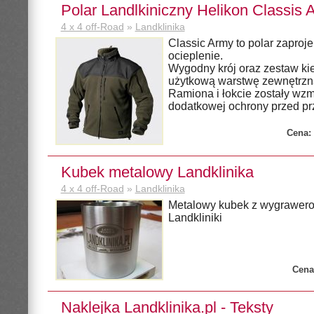
Polar Landlkiniczny Helikon Classis 
4 x 4 off-Road
»
Landklinika
Classic Army to polar zaproj
ocieplenie.
Wygodny krój oraz zestaw kie
użytkową warstwę zewnętrzn
Ramiona i łokcie zostały wz
dodatkowej ochrony przed prz
Cena:
Kubek metalowy Landklinika
4 x 4 off-Road
»
Landklinika
Metalowy kubek z wygrawe
Landkliniki
Cena
Naklejka Landklinika.pl - Teksty