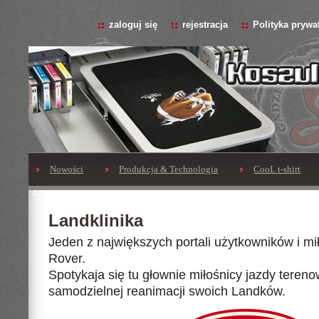
zaloguj się
rejestracja
Polityka prywa
Nowości
Produkcja & Technologia
CooL t-shirt
4 x 4 off-Road
Landklinika
Jeden z największych portali użytkowników i m
Rover.
Spotykaja się tu głownie miłośnicy jazdy tereno
samodzielnej reanimacji swoich Landków.