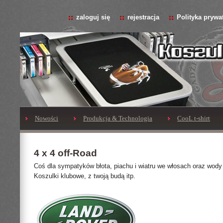
zaloguj się
rejestracja
Polityka prywa
Nowości
Produkcja & Technologia
CooL t-shirt
4 x 4 off-Road
Coś dla sympatyków błota, piachu i wiatru we włosach oraz wody
Koszulki klubowe, z twoją budą itp.