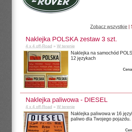
Zobacz wszystkie
| 
Naklejka POLSKA zestaw 3 szt.
4 x 4 off-Road
»
W terenie
Naklejka na samochód POLSK
12 językach
Cena
Naklejka paliwowa - DIESEL
4 x 4 off-Road
»
W terenie
Naklejka paliwowa w 16 języ
paliwo dla Twojego pojazdu.
Cen