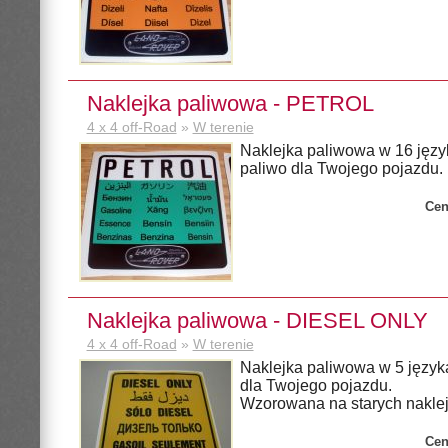
Naklejka paliwowa - PETROL
4 x 4 off-Road
»
W terenie
Naklejka paliwowa w 16 języ
paliwo dla Twojego pojazdu.
Cen
Naklejka paliwowa - DIESEL ONLY
4 x 4 off-Road
»
W terenie
Naklejka paliwowa w 5 język
dla Twojego pojazdu.
Wzorowana na starych nakle
Cen