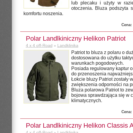
lub plecaku i użyty w razi
otoczenia. Bluza podszyta s
komfortu noszenia.
Cena:
Polar Landlkiniczny Helikon Patriot
4 x 4 off-Road
»
Landklinika
Patriot to bluza z polaru o du
dostosowana do użytku takty
warunkach pogodowych.
Posiada regulowany kaptur o
do przenoszenia najważniej
Łokcie bluzy Patriot zostały
zwiększenia odporności na pr
Bluza polarowa Patriot to ze
bojowa sprawdzająca się w 
klimatycznych.
Cena:
Polar Landlkiniczny Helikon Classis 
4 x 4 off-Road
»
Landklinika