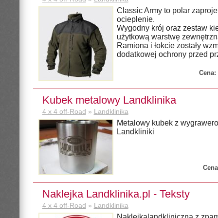
Classic Army to polar zaproj
ocieplenie.
Wygodny krój oraz zestaw kie
użytkową warstwę zewnętrzn
Ramiona i łokcie zostały wz
dodatkowej ochrony przed prz
Cena:
Kubek metalowy Landklinika
4 x 4 off-Road
»
Landklinika
Metalowy kubek z wygrawe
Landkliniki
Cena
Naklejka Landklinika.pl - Teksty
4 x 4 off-Road
»
Landklinika
Naklejkalandkliniczna z znam