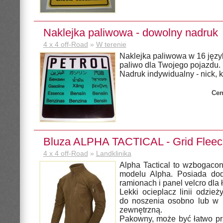
Naklejka paliwowa - dowolny nadruk
4 x 4 off-Road
»
W terenie
Naklejka paliwowa w 16 języ
paliwo dla Twojego pojazdu.
Nadruk indywidualny - nick, k
Cen
Bluza ALPHA TACTICAL - Grid Fleec
4 x 4 off-Road
»
Landklinika
Alpha Tactical to wzbogaco
modelu Alpha. Posiada dod
ramionach i panel velcro dla ł
Lekki ocieplacz linii odzi
do noszenia osobno lub w 
zewnętrzną.
Pakowny, może być łatwo pr