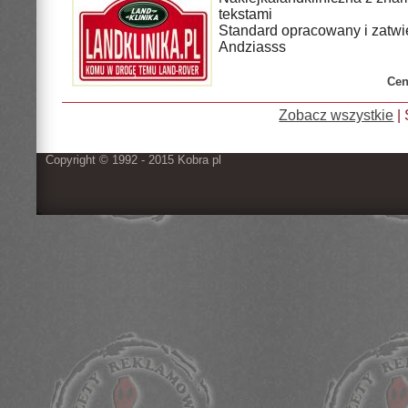
tekstami
Standard opracowany i zatwi
Andziasss
Cen
Zobacz wszystkie
| 
Copyright © 1992 - 2015 Kobra pl