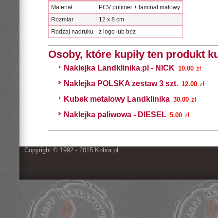
Materiał
PCV polimer + laminat matowy
Rozmiar
12 x 8 cm
Rodzaj nadruku
z logo lub bez
Osoby, które kupiły ten produkt ku
Naklejka Landklinika.pl - NICK
10.00
zł
Naklejka POLSKA zestaw 3 szt.
12.00
zł
Kubek metalowy Landklinika
30.00
zł
Naklejka paliwowa - DIESEL
5.00
zł
Copyright © 1992 - 2015 Kobra pl