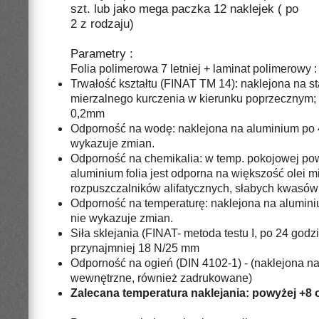
szt. lub jako mega paczka 12 naklejek ( po
2 z rodzaju)
Parametry :
Folia polimerowa 7 letniej + laminat polimerowy
:
Trwałość kształtu (FINAT TM 14): naklejona na st
mierzalnego kurczenia w kierunku poprzecznym;
0,2mm
Odporność na wodę: naklejona na aluminium po 4
wykazuje zmian.
Odporność na chemikalia: w temp. pokojowej pow
aluminium folia jest odporna na większość olei mi
rozpuszczalników alifatycznych, słabych kwasów 
Odporność na temperaturę: naklejona na aluminium
nie wykazuje zmian.
Siła sklejania (FINAT- metoda testu I, po 24 godz
przynajmniej 18 N/25 mm
Odporność na ogień (DIN 4102-1) - (naklejona na 
wewnętrzne, również zadrukowane)
Zalecana temperatura naklejania: powyżej +8