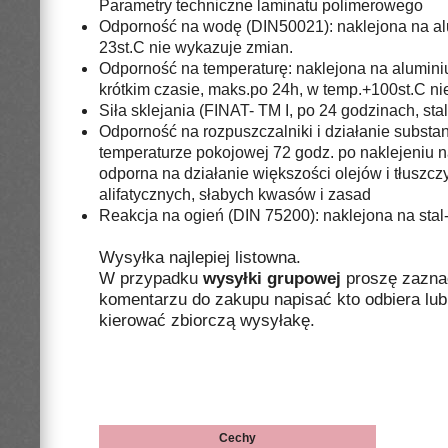
Parametry techniczne laminatu polimerowego
Odporność na wodę (DIN50021): naklejona na al
23st.C nie wykazuje zmian.
Odporność na temperaturę: naklejona na alumini
krótkim czasie, maks.po 24h, w temp.+100st.C ni
Siła sklejania (FINAT- TM I, po 24 godzinach, st
Odporność na rozpuszczalniki i działanie substa
temperaturze pokojowej 72 godz. po naklejeniu na
odporna na działanie większości olejów i tłuszcz
alifatycznych, słabych kwasów i zasad
Reakcja na ogień (DIN 75200): naklejona na st
Wysyłka najlepiej listowna.
W przypadku
wysyłki grupowej
proszę zazna
komentarzu do zakupu napisać kto odbiera lub 
kierować zbiorczą wysyłakę.
Cechy