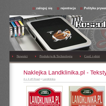
zaloguj się
rejestracja
Polityka prywa
Nowości
Produkcja & Technologia
CooL t-shirt
Naklejka Landklinika.pl - Tekst
4 x 4 off-Road
»
Landklinika