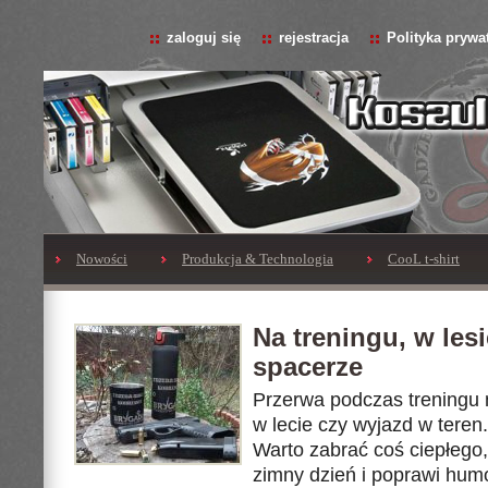
zaloguj się
rejestracja
Polityka prywa
Nowości
Produkcja & Technologia
CooL t-shirt
Na treningu, w lesi
spacerze
Przerwa podczas treningu n
w lecie czy wyjazd w teren.
Warto zabrać coś ciepłego,
zimny dzień i poprawi humo