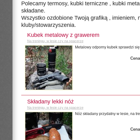
Polecamy termosy, kubki terniczne , kubki met
składane.
Wszystko ozdobione Twoją grafiką , imieniem, 
kluby/stowarzyszenia.
Kubek metalowy z grawerem
Na treningu, w lesie czy na spacerze
Metalowy odporny kubek sprawdzi się 
Cena
Składany lekki nóż
Na treningu, w lesie czy na spacerze
Nóż składany przydatny w lesie, na tre
Cena