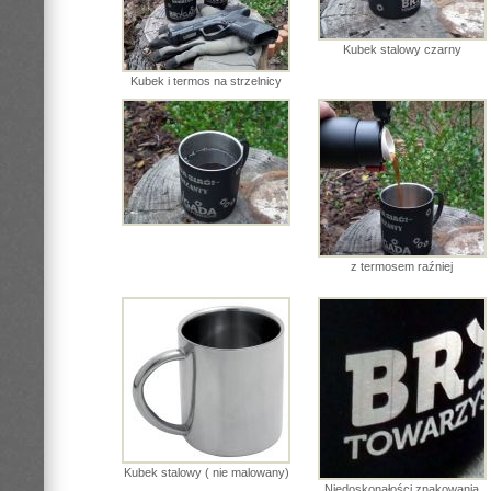
Kubek stalowy czarny
Kubek i termos na strzelnicy
z termosem raźniej
Kubek stalowy ( nie malowany)
Niedoskonałości znakowania