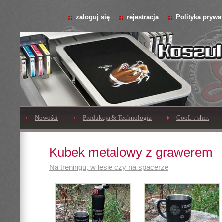
zaloguj się
rejestracja
Polityka prywa
Nowości
Produkcja & Technologia
CooL t-shirt
Kubek metalowy z grawerem
Na treningu, w lesie czy na spacerze