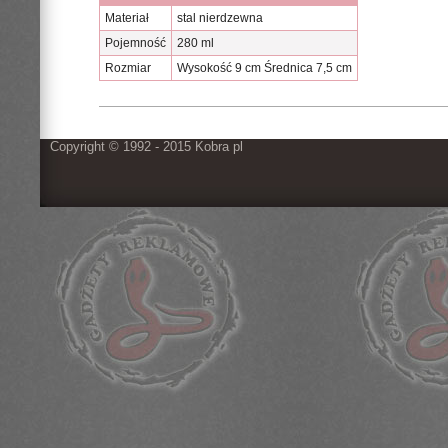
Materiał
stal nierdzewna
Pojemność
280 ml
Rozmiar
Wysokość 9 cm Średnica 7,5 cm
Copyright © 1992 - 2015 Kobra pl