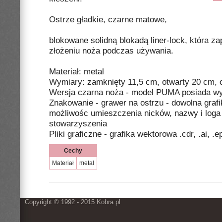
Ostrze gładkie, czarne matowe,
blokowane solidną blokadą liner-lock, która 
złożeniu noża podczas używania.
Materiał: metal
Wymiary: zamknięty 11,5 cm, otwarty 20 cm, 
Wersja czarna noża - model PUMA posiada wyc
Znakowanie - grawer na ostrzu - dowolna graf
możliwośc umieszczenia nicków, nazwy i loga
stowarzyszenia
Pliki graficzne - grafika wektorowa .cdr, .ai, .e
Cechy
Materiał
metal
Copyright © 1992 - 2015 Kobra pl