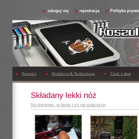
zaloguj się
rejestracja
Polityka prywa
Nowości
Produkcja & Technologia
CooL t-shirt
Składany lekki nóż
Na treningu, w lesie czy na spacerze