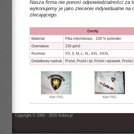
Nasza firma nie ponosi odpowiedzialności za t
wykonujemy je jako zlecenie indywidualne na 
zlecającego.
Cechy
Materiał
Pika interlokowa, , 100 % poliester
Gramatura
150 g/m2
Rozmiar
XS, S, M, L, XL, XXL, XXXL
Dodatkowy nadruk
Przód, Przód i tył, Przód i rękawek, Przód,i
Klan PSG
Klan PSG
Copyright © 1992 - 2015 Kobra pl