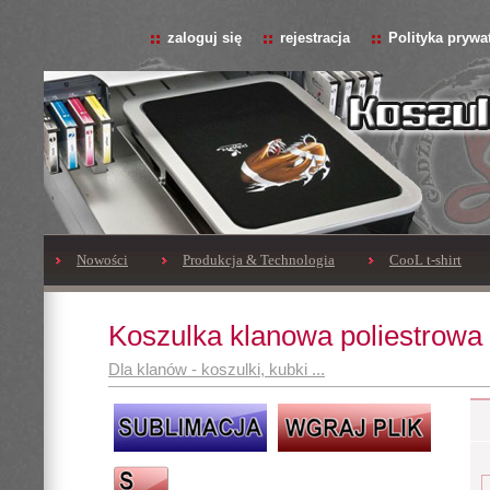
zaloguj się
rejestracja
Polityka prywa
Nowości
Produkcja & Technologia
CooL t-shirt
Koszulka klanowa poliestrowa
Dla klanów - koszulki, kubki ...