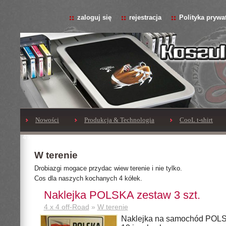
zaloguj się
rejestracja
Polityka prywa
Nowości
Produkcja & Technologia
CooL t-shirt
4 x 4 off-Road
W terenie
Drobiazgi mogace przydac wiew terenie i nie tylko.
Cos dla naszych kochanych 4 kółek.
Naklejka POLSKA zestaw 3 szt.
4 x 4 off-Road
»
W terenie
Naklejka na samochód POLSK