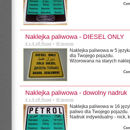
Cen
Naklejka paliwowa - DIESEL ONLY
4 x 4 off-Road
»
W terenie
Naklejka paliwowa w 5 język
dla Twojego pojazdu.
Wzorowana na starych nakle
Cen
Naklejka paliwowa - dowolny nadruk
4 x 4 off-Road
»
W terenie
Naklejka paliwowa w 16 języ
paliwo dla Twojego pojazdu.
Nadruk indywidualny - nick, k
Cen