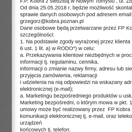
F.P. Kobra z siedzibą w Nowym Tomyslu , ul. Z
Od dnia 25.05.2018 r. będzie możliwość skonta
sprawie danych osobowych pod adresem email
grzegorz@kobra.poznan.pl
Dane osobowe będą przetwarzane przez FP Ko
szczególności:
1. Na podstawie zgody wyrażonej przez klienta (
6 ust. 1 lit. a) w RODO*) w celu:
a. Przekazywania klientowi niezbędnych w pr
informacji tj. regulaminu, cennika,
informacji o zmianie nazwy firmy, adresu lub si
przyjęcia zamówienia, reklamacji
i udzielenia na nią odpowiedzi na wskazany ad
elektronicznej (e-mail);
a. Marketingu bezpośredniego produktów u us
Marketing bezpośredni, o którym mowa w pkt. 1. L
umowy może być realizowany przez FP Kobra 
komunikacji elektronicznej tj. e-mail, oraz tele
urządzeń
końcowych tj. telefon.