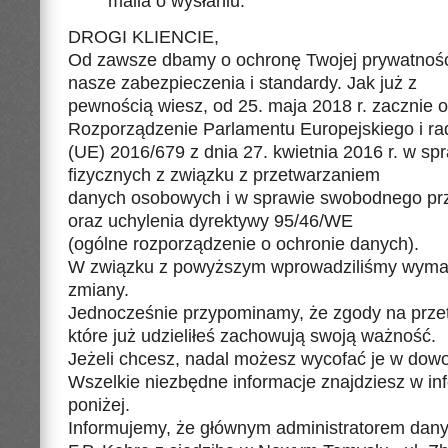
maila o wysłaniu.
DROGI KLIENCIE,
Od zawsze dbamy o ochronę Twojej prywatności
nasze zabezpieczenia i standardy. Jak już z
pewnością wiesz, od 25. maja 2018 r. zacznie
Rozporządzenie Parlamentu Europejskiego i ra
(UE) 2016/679 z dnia 27. kwietnia 2016 r. w sp
fizycznych z związku z przetwarzaniem
danych osobowych i w sprawie swobodnego pr
oraz uchylenia dyrektywy 95/46/WE
(ogólne rozporządzenie o ochronie danych).
W związku z powyższym wprowadziliśmy wym
zmiany.
Jednocześnie przypominamy, że zgody na prze
które już udzieliłeś zachowują swoją ważność.
Jeżeli chcesz, nadal możesz wycofać je w do
Wszelkie niezbędne informacje znajdziesz w i
poniżej.
Informujemy, że głównym administratorem dan