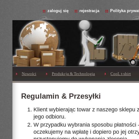
zaloguj się
rejestracja
Polityka prywa
Nowości
Produkcja & Technologia
CooL t-shirt
Regulamin & Przesyłki
Klient wybierając towar z naszego sklepu 
jego odbioru.
W przypadku wybrania sposobu płatności 
oczekujemy na wpłatę i dopiero po jej otr
przystepujemy do wykonania zlecenia.