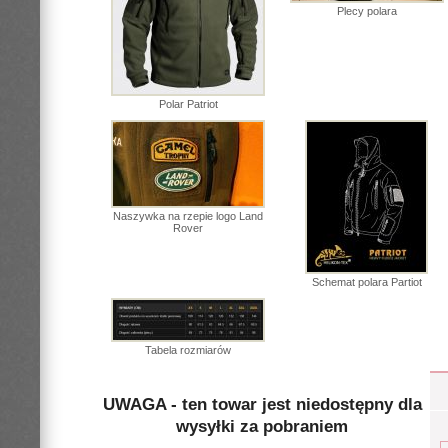
Plecy polara
Polar Patriot
Naszywka na rzepie logo Land
Rover
Schemat polara Partiot
Tabela rozmiarów
UWAGA - ten towar jest niedostępny dla
wysyłki za pobraniem