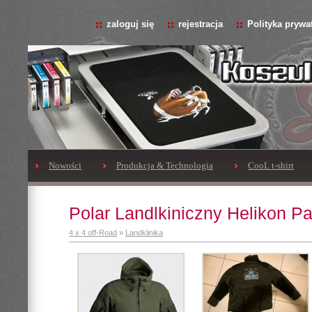
zaloguj się
rejestracja
Polityka prywa
Nowości
Produkcja & Technologia
CooL t-shirt
Polar Landlkiniczny Helikon Pat
4 x 4 off-Road
»
Landklinika