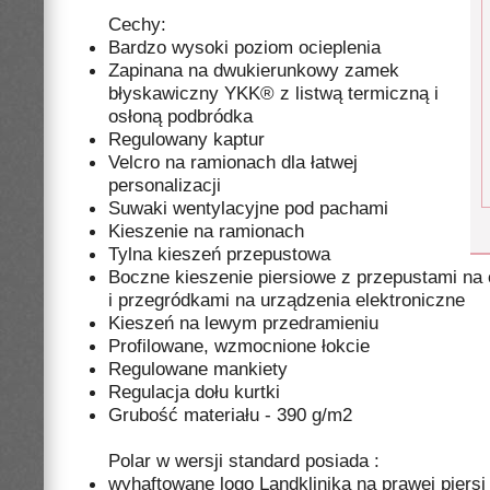
Cechy:
Bardzo wysoki poziom ocieplenia
Zapinana na dwukierunkowy zamek
błyskawiczny YKK® z listwą termiczną i
osłoną podbródka
Regulowany kaptur
Velcro na ramionach dla łatwej
personalizacji
Suwaki wentylacyjne pod pachami
Kieszenie na ramionach
Tylna kieszeń przepustowa
Boczne kieszenie piersiowe z przepustami na
i przegródkami na urządzenia elektroniczne
Kieszeń na lewym przedramieniu
Profilowane, wzmocnione łokcie
Regulowane mankiety
Regulacja dołu kurtki
Grubość materiału - 390 g/m2
Polar w wersji standard posiada :
wyhaftowane logo Landklinika na prawej piersi